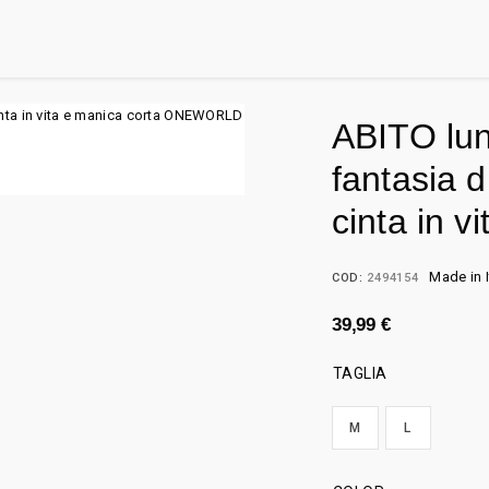
ABITO lun
fantasia d
cinta in vi
Made in I
COD:
2494154
39,99
€
TAGLIA
M
L