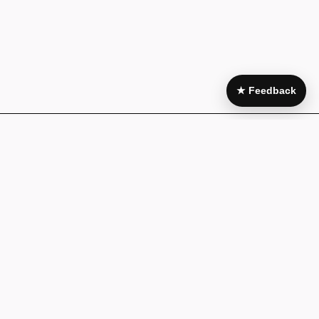
★ Feedback
Area Legale
My Account
Condizioni di
Il mio account
acquisto
I miei acquisti
Pagamenti e
Wishlist
fatturazione
Guida alla
Cookie policy
taglia
Privacy Policy