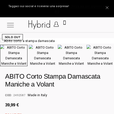
Taggaci sui social e riceverai una sorpresa!
Clicca qui per saperne di
più
SOLD OUT
ABITO Corto Stampa Damascata
Maniche a Volant
Made in Italy
COD:
2492587
39,99
€