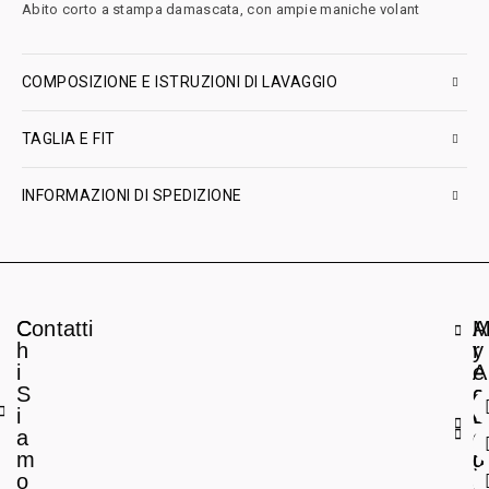
Abito corto a stampa damascata, con ampie maniche volant
COMPOSIZIONE E ISTRUZIONI DI LAVAGGIO
TAGLIA E FIT
INFORMAZIONI DI SPEDIZIONE
C
Contatti
A
h
r
y
i
e
A
S
a
c
i
L
c
a
e
o
m
g
u
o
a
n