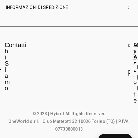
INFORMAZIONI DI SPEDIZIONE
C
Contatti
A
h
r
y
i
e
A
S
a
c
i
L
c
a
e
o
m
g
u
o
a
n
l
t
e
© 2023 | Hybrid All Rights Reserved
OneWorld s.r.l.
| C.so Matteotti 32 10036 Torino (TO) | P.IVA:
07730800013