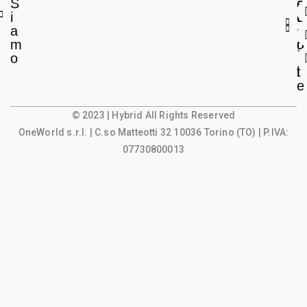
S
a
c
i
L
c
a
e
o
m
g
u
o
a
n
l
t
e
© 2023 | Hybrid All Rights Reserved
OneWorld s.r.l.
| C.so Matteotti 32 10036 Torino (TO) | P.IVA:
07730800013