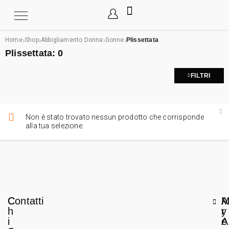
›
›
›
›
Home
Shop
Abbigliamento Donna
Gonne
Plissettata
Plissettata:
0
FILTRI
Non è stato trovato nessun prodotto che corrisponde
alla tua selezione.
C
Contatti
A
h
r
y
i
e
A