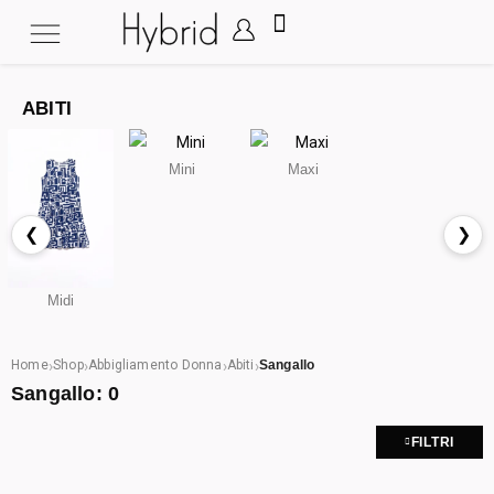
ABITI
Mini
Maxi
❮
❯
Midi
›
›
›
›
Home
Shop
Abbigliamento Donna
Abiti
Sangallo
Sangallo:
0
FILTRI