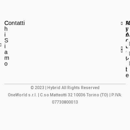
C
Contatti
A
h
r
y
i
e
A
S
a
c
i
L
c
a
e
o
m
g
u
o
a
n
l
t
e
© 2023 | Hybrid All Rights Reserved
OneWorld s.r.l.
| C.so Matteotti 32 10036 Torino (TO) | P.IVA:
07730800013