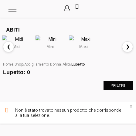
ABITI
❮
❯
Midi
Mini
Maxi
›
›
›
›
Home
Shop
Abbigliamento Donna
Abiti
Lupetto
Lupetto:
0
FILTRI
Non è stato trovato nessun prodotto che corrisponde
alla tua selezione.